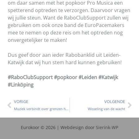
om daar samen met het popkoor Pro Musica een
spetterend optreden te verzorgen. Daarvoor vragen
wij jullie steun. Want de RaboClubSupport zullen wij
gebruiken om ook onze band de EuroPacemakers
mee te nemen op deze reis om het optreden nog
onvergetelijker te maken!
Dus geef door aan ieder Rabobanklid uit Leiden-
Katwijk dat wij hun stem hard kunnen gebruiken!
#RaboClubSupport #popkoor #Leiden #Katwijk
#Linköping
Vorige
Vo
VORIGE
VOLGENDE
Muziek verbindt over grenzen heen
Wisseling van de wacht
Eurokoor © 2026 | Webdesign door
Sierink-WP