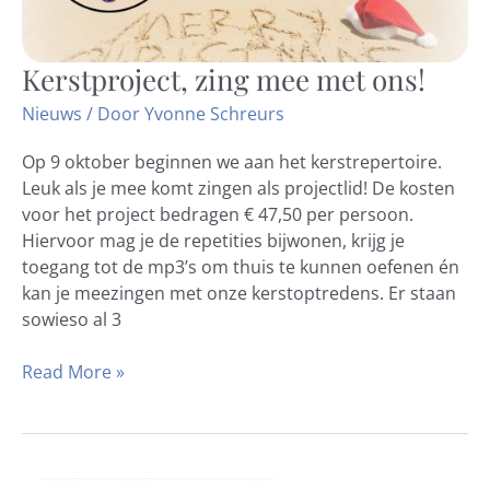
Kerstproject, zing mee met ons!
Kerstproject,
zing
Nieuws
/ Door
Yvonne Schreurs
mee
met
Op 9 oktober beginnen we aan het kerstrepertoire.
ons!
Leuk als je mee komt zingen als projectlid! De kosten
voor het project bedragen € 47,50 per persoon.
Hiervoor mag je de repetities bijwonen, krijg je
toegang tot de mp3’s om thuis te kunnen oefenen én
kan je meezingen met onze kerstoptredens. Er staan
sowieso al 3
Read More »