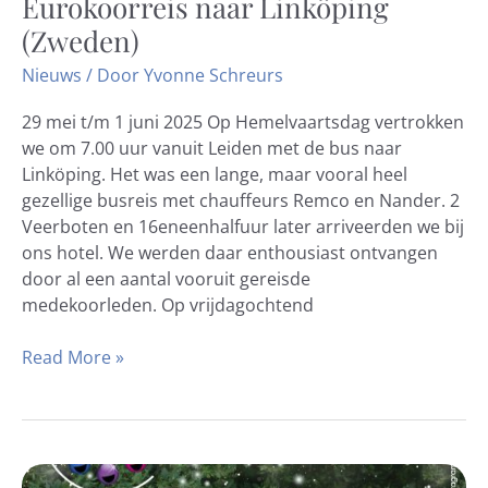
Eurokoorreis naar Linköping
Eurokoorreis
naar
(Zweden)
Linköping
Nieuws
/ Door
Yvonne Schreurs
(Zweden)
29 mei t/m 1 juni 2025 Op Hemelvaartsdag vertrokken
we om 7.00 uur vanuit Leiden met de bus naar
Linköping. Het was een lange, maar vooral heel
gezellige busreis met chauffeurs Remco en Nander. 2
Veerboten en 16eneenhalfuur later arriveerden we bij
ons hotel. We werden daar enthousiast ontvangen
door al een aantal vooruit gereisde
medekoorleden. Op vrijdagochtend
Read More »