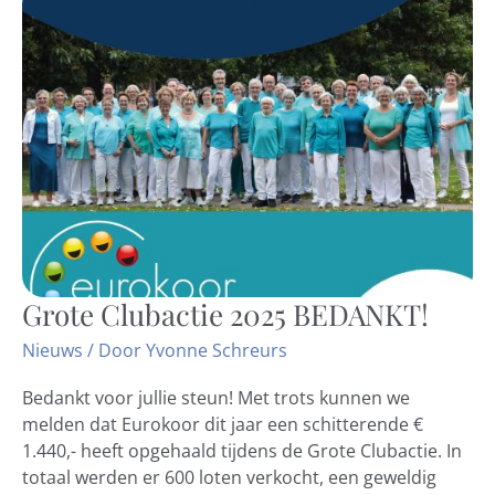
Grote Clubactie 2025 BEDANKT!
Grote
Clubactie
Nieuws
/ Door
Yvonne Schreurs
2025
BEDANKT!
Bedankt voor jullie steun! Met trots kunnen we
melden dat Eurokoor dit jaar een schitterende €
1.440,- heeft opgehaald tijdens de Grote Clubactie. In
totaal werden er 600 loten verkocht, een geweldig