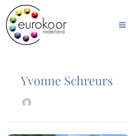
Ga
naar
de
inhoud
Yvonne Schreurs