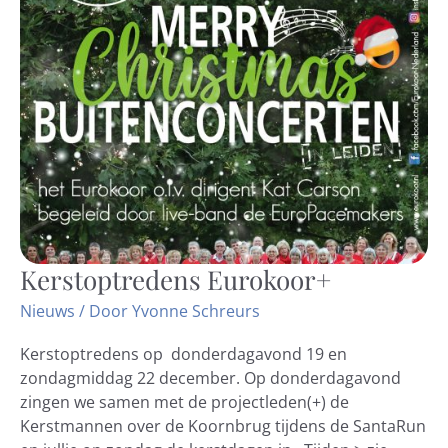
Kerstoptredens Eurokoor+
Kerstoptredens
Eurokoor+
Nieuws
/ Door
Yvonne Schreurs
Kerstoptredens op donderdagavond 19 en
zondagmiddag 22 december. Op donderdagavond
zingen we samen met de projectleden(+) de
Kerstmannen over de Koornbrug tijdens de SantaRun