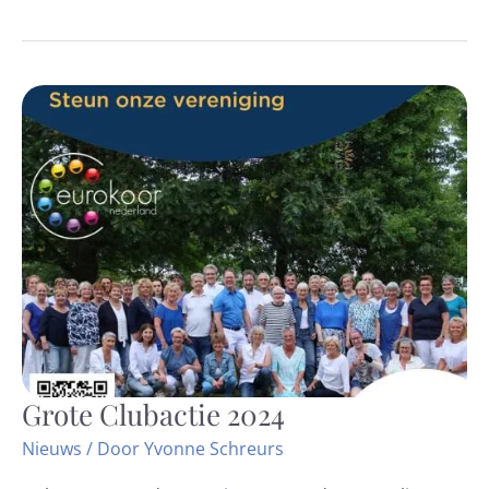
Grote Clubactie 2024
Grote
Clubactie
Nieuws
/ Door
Yvonne Schreurs
2024