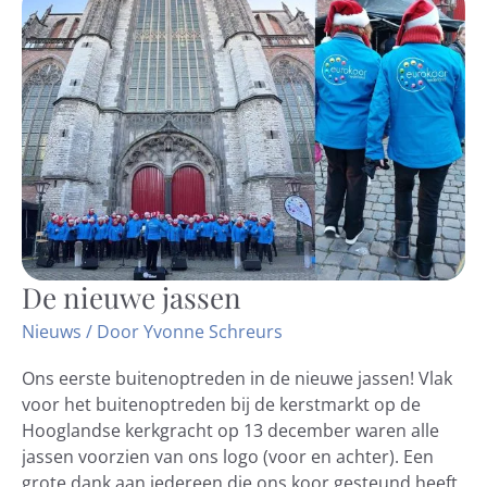
De nieuwe jassen
De
nieuwe
Nieuws
/ Door
Yvonne Schreurs
jassen
Ons eerste buitenoptreden in de nieuwe jassen! Vlak
voor het buitenoptreden bij de kerstmarkt op de
Hooglandse kerkgracht op 13 december waren alle
jassen voorzien van ons logo (voor en achter). Een
grote dank aan iedereen die ons koor gesteund heeft