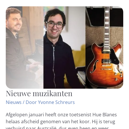
Nieuwe muzikanten
Nieuwe
muzikanten
Nieuws
/ Door
Yvonne Schreurs
Afgelopen januari heeft onze toetsenist Hue Blanes
helaas afscheid genomen van het koor. Hij is terug
verhuisd naar Australië, dus even heen en weer