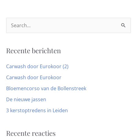
Z
o
e
Recente berichten
k
n
Carwash door Eurokoor (2)
a
Carwash door Eurokoor
a
Bloemencorso van de Bollenstreek
r
De nieuwe jassen
:
3 kerstoptredens in Leiden
Recente reacties