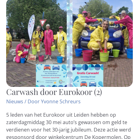
Carwash door Eurokoor (2)
Carwash
door
Nieuws
/ Door
Yvonne Schreurs
Eurokoor
(2)
5 leden van het Eurokoor uit Leiden hebben op
zaterdagmiddag 30 mei auto’s gewassen om geld te
verdienen voor het 30-jarig jubileum. Deze actie werd
gesponsord door winkelcentrum De Kopermolen. Op