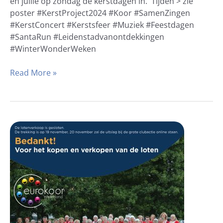
en jullie op zondag de kerstdagen in. Tijden > zie
poster #KerstProject2024 #Koor #SamenZingen
#KerstConcert #Kerstsfeer #Muziek #Feestdagen
#SantaRun #Leidenstadvanontdekkingen
#WinterWonderWeken
Read More »